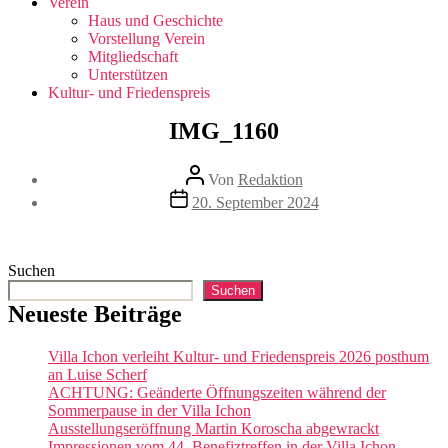
Verein
Haus und Geschichte
Vorstellung Verein
Mitgliedschaft
Unterstützen
Kultur- und Friedenspreis
IMG_1160
Beitragsautor
Von
Redaktion
Veröffentlichungsdatum
20. September 2024
Suchen
Suchen
Neueste Beiträge
Villa Ichon verleiht Kultur- und Friedenspreis 2026 posthum
an Luise Scherf
ACHTUNG: Geänderte Öffnungszeiten während der
Sommerpause in der Villa Ichon
Ausstellungseröffnung Martin Koroscha abgewrackt
Impressionen vom 44. Benefiztreffen in der Villa Ichon