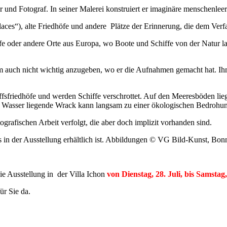
er und Fotograf. In seiner Malerei konstruiert er imaginäre menschenle
laces“), alte Friedhöfe und andere Plätze der Erinnerung, die dem Verfa
höfe oder andere Orte aus Europa, wo Boote und Schiffe von der Natur
hm auch nicht wichtig anzugeben, wo er die Aufnahmen gemacht hat. Ihm 
fsfriedhöfe und werden Schiffe verschrottet. Auf den Meeresböden lieg
s Wasser liegende Wrack kann langsam zu einer ökologischen Bedrohu
ografischen Arbeit verfolgt, die aber doch implizit vorhanden sind.
s in der Ausstellung erhältlich ist. Abbildungen © VG Bild-Kunst, Bon
 Ausstellung in der Villa Ichon
von Dienstag, 28. Juli, bis Samstag
ür Sie da.