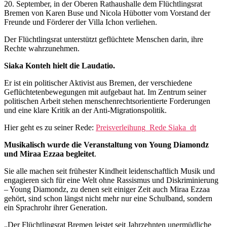
20. September, in der Oberen Rathaushalle dem Flüchtlingsrat
Bremen von Karen Buse und Nicola Hübotter vom Vorstand der
Freunde und Förderer der Villa Ichon verliehen.
Der Flüchtlingsrat unterstützt geflüchtete Menschen darin, ihre
Rechte wahrzunehmen.
Siaka Konteh hielt die Laudatio.
Er ist ein politischer Aktivist aus Bremen, der verschiedene
Geflüchtetenbewegungen mit aufgebaut hat. Im Zentrum seiner
politischen Arbeit stehen menschenrechtsorientierte Forderungen
und eine klare Kritik an der Anti-Migrationspolitik.
Hier geht es zu seiner Rede:
Preisverleihung_Rede Siaka_dt
Musikalisch wurde die Veranstaltung von Young Diamondz
und Miraa Ezzaa begleitet
.
Sie alle machen seit frühester Kindheit leidenschaftlich Musik und
engagieren sich für eine Welt ohne Rassismus und Diskriminierung
– Young Diamondz, zu denen seit einiger Zeit auch Miraa Ezzaa
gehört, sind schon längst nicht mehr nur eine Schulband, sondern
ein Sprachrohr ihrer Generation.
„Der Flüchtlingsrat Bremen leistet seit Jahrzehnten unermüdliche