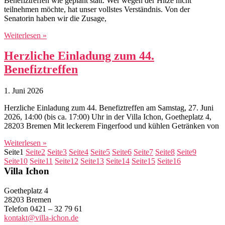
Benefiztreffen wie geplant statt. Wer wegen der Hitze nicht
teilnehmen möchte, hat unser vollstes Verständnis. Von der
Senatorin haben wir die Zusage,
Weiterlesen »
Herzliche Einladung zum 44.
Benefiztreffen
1. Juni 2026
Herzliche Einladung zum 44. Benefiztreffen am Samstag, 27. Juni
2026, 14:00 (bis ca. 17:00) Uhr in der Villa Ichon, Goetheplatz 4,
28203 Bremen Mit leckerem Fingerfood und kühlen Getränken von
Weiterlesen »
Seite
1
Seite
2
Seite
3
Seite
4
Seite
5
Seite
6
Seite
7
Seite
8
Seite
9
Seite
10
Seite
11
Seite
12
Seite
13
Seite
14
Seite
15
Seite
16
Villa Ichon
Goetheplatz 4
28203 Bremen
Telefon 0421 – 32 79 61
kontakt@villa-ichon.de