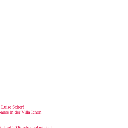
n Luise Scherf
se in der Villa Ichon
. Juni 2026 wie geplant statt.