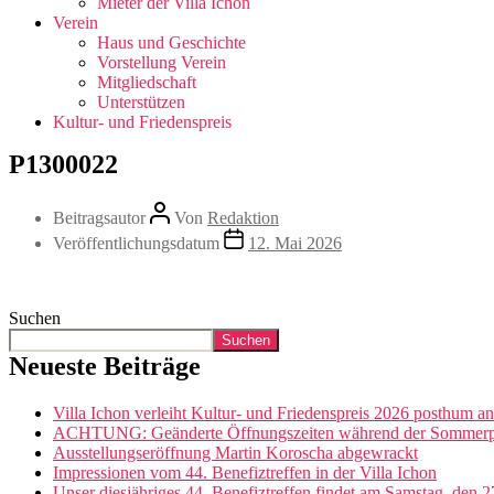
Mieter der Villa Ichon
Verein
Haus und Geschichte
Vorstellung Verein
Mitgliedschaft
Unterstützen
Kultur- und Friedenspreis
P1300022
Beitragsautor
Von
Redaktion
Veröffentlichungsdatum
12. Mai 2026
Suchen
Suchen
Neueste Beiträge
Villa Ichon verleiht Kultur- und Friedenspreis 2026 posthum a
ACHTUNG: Geänderte Öffnungszeiten während der Sommerpau
Ausstellungseröffnung Martin Koroscha abgewrackt
Impressionen vom 44. Benefiztreffen in der Villa Ichon
Unser diesjähriges 44. Benefiztreffen findet am Samstag, den 27