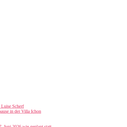
n Luise Scherf
se in der Villa Ichon
. Juni 2026 wie geplant statt.