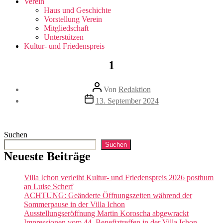
Verein
Haus und Geschichte
Vorstellung Verein
Mitgliedschaft
Unterstützen
Kultur- und Friedenspreis
1
Beitragsautor
Von
Redaktion
Veröffentlichungsdatum
13. September 2024
Suchen
Suchen
Neueste Beiträge
Villa Ichon verleiht Kultur- und Friedenspreis 2026 posthum
an Luise Scherf
ACHTUNG: Geänderte Öffnungszeiten während der
Sommerpause in der Villa Ichon
Ausstellungseröffnung Martin Koroscha abgewrackt
Impressionen vom 44. Benefiztreffen in der Villa Ichon