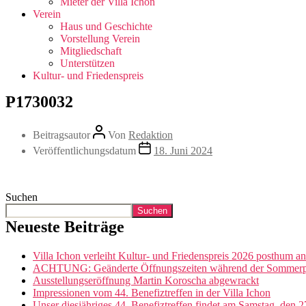
Mieter der Villa Ichon
Verein
Haus und Geschichte
Vorstellung Verein
Mitgliedschaft
Unterstützen
Kultur- und Friedenspreis
P1730032
Beitragsautor
Von
Redaktion
Veröffentlichungsdatum
18. Juni 2024
Suchen
Suchen
Neueste Beiträge
Villa Ichon verleiht Kultur- und Friedenspreis 2026 posthum a
ACHTUNG: Geänderte Öffnungszeiten während der Sommerpau
Ausstellungseröffnung Martin Koroscha abgewrackt
Impressionen vom 44. Benefiztreffen in der Villa Ichon
Unser diesjähriges 44. Benefiztreffen findet am Samstag, den 27