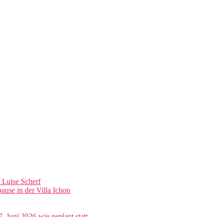
n Luise Scherf
se in der Villa Ichon
. Juni 2026 wie geplant statt.