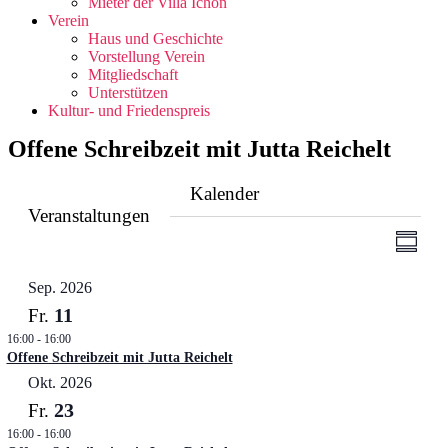
Mieter der Villa Ichon
Verein
Haus und Geschichte
Vorstellung Verein
Mitgliedschaft
Unterstützen
Kultur- und Friedenspreis
Offene Schreibzeit mit Jutta Reichelt
Kalender
Veranstaltungen
Ansic
Veran
Zusamm
Ansic
Navig
Navig
Sep. 2026
11
Fr.
16:00
-
16:00
Offene Schreibzeit mit Jutta Reichelt
Okt. 2026
23
Fr.
16:00
-
16:00