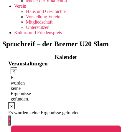
Mieter der Villa Ichon
Verein
Haus und Geschichte
Vorstellung Verein
Mitgliedschaft
Unterstützen
Kultur- und Friedenspreis
Spruchreif – der Bremer U20 Slam
Kalender
Veranstaltungen
Hinweis
Es
wurden
keine
Ergebnisse
gefunden.
Hinweis
Es wurden keine Ergebnisse gefunden.
Ansichten-
Veranstaltung
Zusammenfassung
Ansichten-
Navigation
Navigation