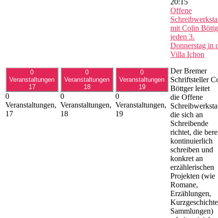
20:15
Offene
Schreibwerksta
mit Colin Böttg
jeden 3.
Donnerstag in 
Villa Ichon
Der Bremer
0
0
0
Schriftsteller C
Veranstaltungen
Veranstaltungen
Veranstaltungen
17
18
19
Böttger leitet
0
0
0
die Offene
Veranstaltungen,
Veranstaltungen,
Veranstaltungen,
Schreibwerkstat
17
18
19
die sich an
Schreibende
richtet, die bere
kontinuierlich
schreiben und
konkret an
erzählerischen
Projekten (wie
Romane,
Erzählungen,
Kurzgeschichte
Sammlungen)