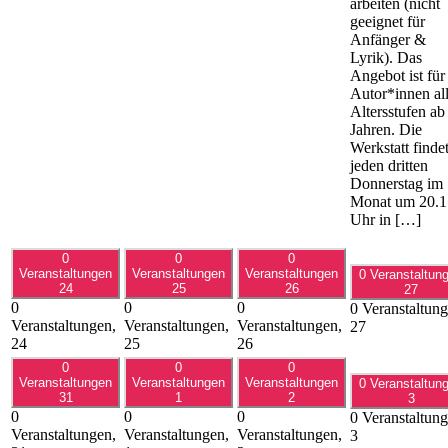
arbeiten (nicht
geeignet für
Anfänger &
Lyrik). Das
Angebot ist für
Autor*innen all
Altersstufen ab
Jahren. Die
Werkstatt finde
jeden dritten
Donnerstag im
Monat um 20.1
Uhr in […]
0
0
0
Veranstaltungen
Veranstaltungen
Veranstaltungen
0 Veranstaltun
24
25
26
27
0
0
0
0 Veranstaltung
Veranstaltungen,
Veranstaltungen,
Veranstaltungen,
27
24
25
26
0
0
0
Veranstaltungen
Veranstaltungen
Veranstaltungen
0 Veranstaltun
31
1
2
3
0
0
0
0 Veranstaltung
Veranstaltungen,
Veranstaltungen,
Veranstaltungen,
3