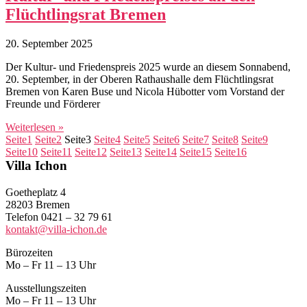
Flüchtlingsrat Bremen
20. September 2025
Der Kultur- und Friedenspreis 2025 wurde an diesem Sonnabend,
20. September, in der Oberen Rathaushalle dem Flüchtlingsrat
Bremen von Karen Buse und Nicola Hübotter vom Vorstand der
Freunde und Förderer
Weiterlesen »
Seite
1
Seite
2
Seite
3
Seite
4
Seite
5
Seite
6
Seite
7
Seite
8
Seite
9
Seite
10
Seite
11
Seite
12
Seite
13
Seite
14
Seite
15
Seite
16
Villa Ichon
Goetheplatz 4
28203 Bremen
Telefon 0421 – 32 79 61
kontakt@villa-ichon.de
Bürozeiten
Mo – Fr 11 – 13 Uhr
Ausstellungszeiten
Mo – Fr 11 – 13 Uhr