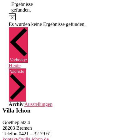
Ergebnisse
gefunden.
Hinweis
Es wurden keine Ergebnisse gefunden.
Veranstaltungen
Vorherige
Heute
Veranstaltungen
Nächste
Archiv
Ausstellungen
Villa Ichon
Goetheplatz 4
28203 Bremen
Telefon 0421 – 32 79 61
kontakt@villa-ichon.de