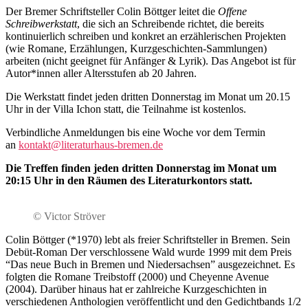
Der Bremer Schriftsteller Colin Böttger leitet die
Offene
Schreibwerkstatt
, die sich an Schreibende richtet, die bereits
kontinuierlich schreiben und konkret an erzählerischen Projekten
(wie Romane, Erzählungen, Kurzgeschichten-Sammlungen)
arbeiten (nicht geeignet für Anfänger & Lyrik). Das Angebot ist für
Autor*innen aller Altersstufen ab 20 Jahren.
Die Werkstatt findet jeden dritten Donnerstag im Monat um 20.15
Uhr in der Villa Ichon statt, die Teilnahme ist kostenlos.
Verbindliche Anmeldungen bis eine Woche vor dem Termin
an
kontakt@literaturhaus-bremen.de
Die Treffen finden jeden dritten Donnerstag im Monat um
20:15 Uhr in den Räumen des Literaturkontors statt.
© Victor Ströver
Colin Böttger (*1970) lebt als freier Schriftsteller in Bremen. Sein
Debüt-Roman Der verschlossene Wald wurde 1999 mit dem Preis
“Das neue Buch in Bremen und Niedersachsen” ausgezeichnet. Es
folgten die Romane Treibstoff (2000) und Cheyenne Avenue
(2004). Darüber hinaus hat er zahlreiche Kurzgeschichten in
verschiedenen Anthologien veröffentlicht und den Gedichtbands 1/2