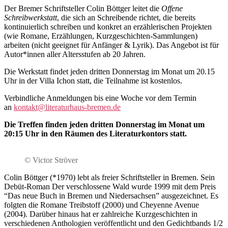
Der Bremer Schriftsteller Colin Böttger leitet die
Offene
Schreibwerkstatt
, die sich an Schreibende richtet, die bereits
kontinuierlich schreiben und konkret an erzählerischen Projekten
(wie Romane, Erzählungen, Kurzgeschichten-Sammlungen)
arbeiten (nicht geeignet für Anfänger & Lyrik). Das Angebot ist für
Autor*innen aller Altersstufen ab 20 Jahren.
Die Werkstatt findet jeden dritten Donnerstag im Monat um 20.15
Uhr in der Villa Ichon statt, die Teilnahme ist kostenlos.
Verbindliche Anmeldungen bis eine Woche vor dem Termin
an
kontakt@literaturhaus-bremen.de
Die Treffen finden jeden dritten Donnerstag im Monat um
20:15 Uhr in den Räumen des Literaturkontors statt.
© Victor Ströver
Colin Böttger (*1970) lebt als freier Schriftsteller in Bremen. Sein
Debüt-Roman Der verschlossene Wald wurde 1999 mit dem Preis
“Das neue Buch in Bremen und Niedersachsen” ausgezeichnet. Es
folgten die Romane Treibstoff (2000) und Cheyenne Avenue
(2004). Darüber hinaus hat er zahlreiche Kurzgeschichten in
verschiedenen Anthologien veröffentlicht und den Gedichtbands 1/2