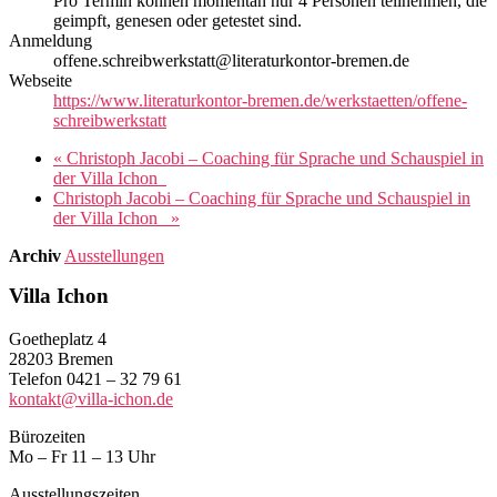
Pro Termin können momentan nur 4 Personen teilnehmen, die
geimpft, genesen oder getestet sind.
Anmeldung
offene.schreibwerkstatt@literaturkontor-bremen.de
Webseite
https://www.literaturkontor-bremen.de/werkstaetten/offene-
schreibwerkstatt
«
Christoph Jacobi – Coaching für Sprache und Schauspiel in
der Villa Ichon
Christoph Jacobi – Coaching für Sprache und Schauspiel in
der Villa Ichon
»
Archiv
Ausstellungen
Villa Ichon
Goetheplatz 4
28203 Bremen
Telefon 0421 – 32 79 61
kontakt@villa-ichon.de
Bürozeiten
Mo – Fr 11 – 13 Uhr
Ausstellungszeiten